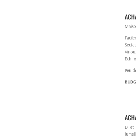
ACHA
Maison
Facil
Secte
Vinou
Echiro
Peu d
BUDG
ACHA
D et 
jumel