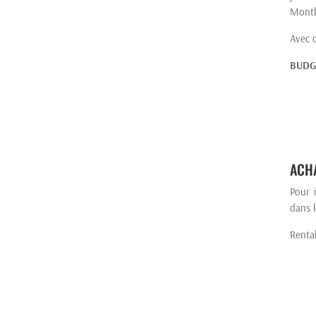
Mont
Avec 
BUDGE
ACHA
Pour 
dans 
Rentab