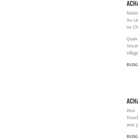
ACHA
Maiso
Au ca
ou Ch
Quaix 
Tenci
Villag
BUDG
ACHA
Pour 
Tronc
avec p
BUDG